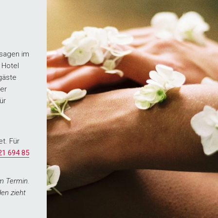
sagen im
 Hotel
gäste
ser
ür
t. Für
21 694 85
m Termin.
en zieht