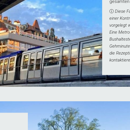
gesamten A
ⓘ
Diese F
einer Kont
vorgelegt 
Eine Metro
Bushaltest
Gehminuten
die Rezept
kontaktiere