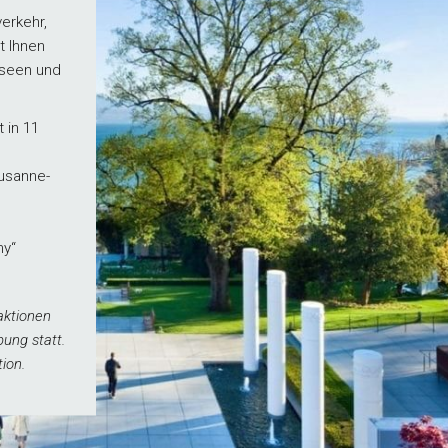
verkehr,
et Ihnen
useen und
 in 11
ausanne-
hy“
aktionen
ung statt.
ion.