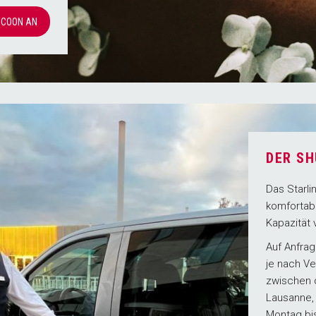
OCOON AN
DER SH
Das Starli
komfortabl
Kapazität 
Auf Anfra
je nach Ve
zwischen 
Lausanne, 
Montag bis