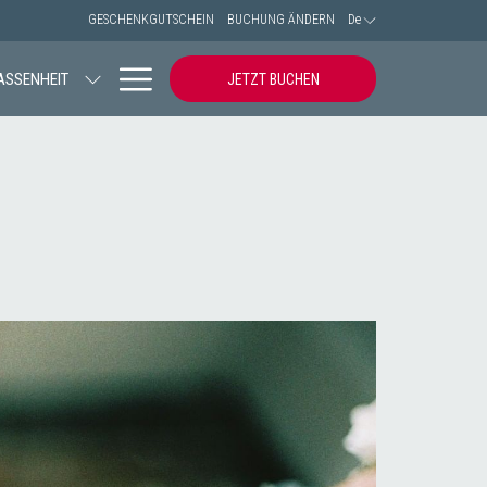
GESCHENKGUTSCHEIN
BUCHUNG ÄNDERN
De
Hamburger
ASSENHEIT
JETZT BUCHEN
Menu