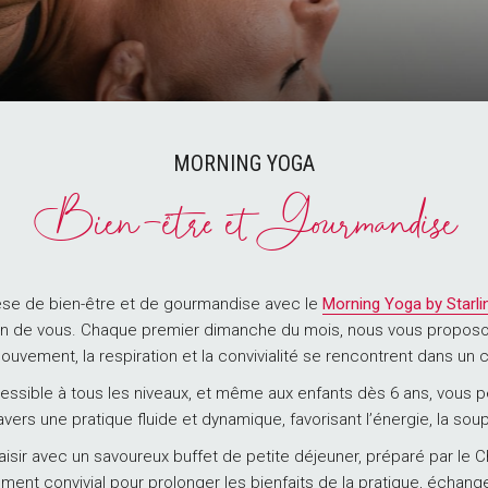
MORNING YOGA
Bien-être et Gourmandise
èse de bien-être et de gourmandise avec le
Morning Yoga by Starli
oin de vous. Chaque premier dimanche du mois, nous vous propo
uvement, la respiration et la convivialité se rencontrent dans un 
ssible à tous les niveaux, et même aux enfants dès 6 ans, vous 
ravers une pratique fluide et dynamique, favorisant l’énergie, la so
plaisir avec un savoureux buffet de petite déjeuner, préparé par le
ent convivial pour prolonger les bienfaits de la pratique, échang