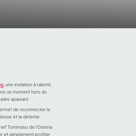
DÉPART
ng
, une invitation à ralentir,
sons un moment hors du
cadre apaisant.
permet de reconnecter le
uplesse et la détente.
 Chef Tommaso de l’Osteria
er et simplement profiter