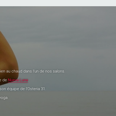
bien au chaud dans l'un de nos salons.
ée de
Nueva Luna
.
on équipe de l'Osteria 31.
 yoga.
LET