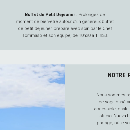
Buffet de Petit Déjeuner :
Prolongez ce
moment de bien-être autour d’un généreux buffet
de petit déjeuner, préparé avec soin par le Chef
Tommaso et son équipe, de 10h30 à 11h30.
Tarifs Adultes
: Yoga à CHF 10 et Petit Déjeuner
à CHF 28 par personne.
Tarifs Enfants (de 6 à 12 ans)
: Yoga Offert et
NOTRE 
Petit Déjeuner à CHF 15 par enfant.
Nous sommes rav
Réservations obligatoires*
: par Email à
de yoga basé a
info@nuevalunayoga.ch ou par téléphone au +41
accessible, chale
78 737 73 05. *Selon le nombre de réservations
studio, Nueva L
enregistrées, nous nous réservons le droit
partage, où le y
d'annuler l'événement.