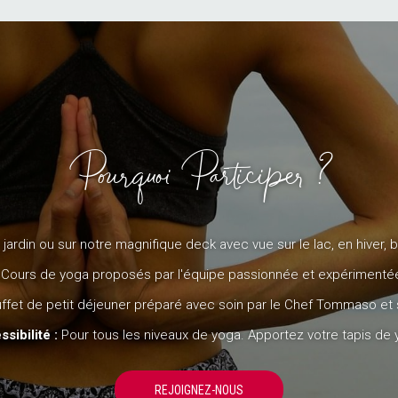
Pourquoi Participer ?
 jardin ou sur notre magnifique deck avec vue sur le lac, en hiver, 
Cours de yoga proposés par l'équipe passionnée et expériment
ffet de petit déjeuner préparé avec soin par le Chef Tommaso et s
sibilité :
Pour tous les niveaux de yoga. Apportez votre tapis de
OUVRIR DANS UN NOUVEL ONG
REJOIGNEZ-NOUS