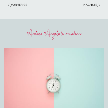
CONDITIONS:
VORHERIGE
NÄCHSTE
This offer is available all year long on our website or by phone. It
cannot be cumulated with another offer, it is not cancelable or
refundable.
Andere Angebote ansehen