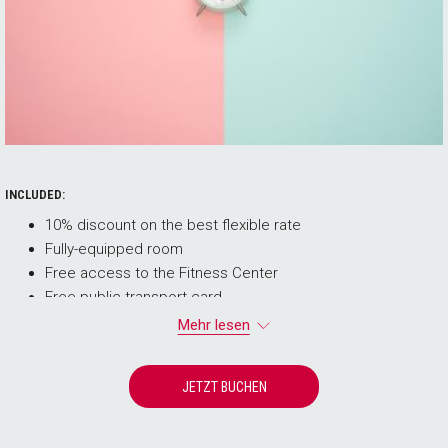
INCLUDED:
10% discount on the best flexible rate
Fully-equipped room
Free access to the Fitness Center
Free public transport card
Free shuttle service to the Lausanne train station (upon
Mehr lesen
availability and reservation)
City tax of CHF 6.00 per person and per night is not
JETZT BUCHEN
included in this rate